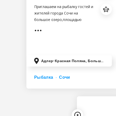
Приглашаем на рыбалку гостей и
жителей города Сочи на
большое озеро,площадью
водной глади 2.5
га,расположенное неподалеку
от реки Мзымты в
Адлере.Рыбылка у нас
подойдет,как и новичкам,так и
любителям спортивной
Адлер-Красная Поляна, Большой Сочи, Краснодарский край, Россия
Рыбалка
Сочи