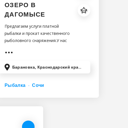
ОЗЕРО В
ДАГОМЫСЕ
Предлагаем услуги платной
рыбалки и прокат качественного
рыболовного снаряжения.У нас
вы можете поучаствовать в
трофейной рыбалке карпа и
белого амура,в рыболовных
Барановка, Краснодарский край, Россия
турах круглый год с
профессиональный инструктор
по
Рыбалка
Сочи