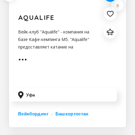
0
AQUALIFE
Вейк-клуб "Aqualife" - компания на
базе Кафе-кемпинга M5. "Aqualife"
предоставляет катание на
вейкборде и Sup-бордах
Уфа
Вейкбординг
Башкортостан