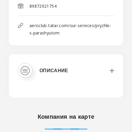
89872921754
aeroclub-tatar.com/our-services/pryzhki-
s-parashyutom
ОПИСАНИЕ
Компания на карте