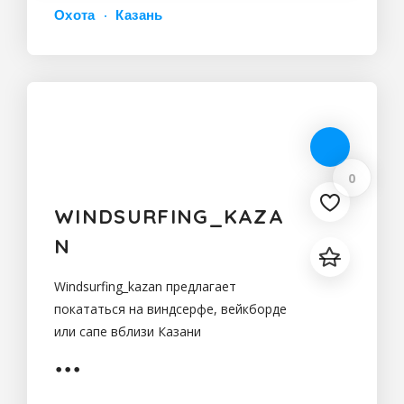
Охота
Казань
0
WINDSURFING_KAZA
N
Windsurfing_kazan предлагает
покататься на виндсерфе, вейкборде
или сапе вблизи Казани