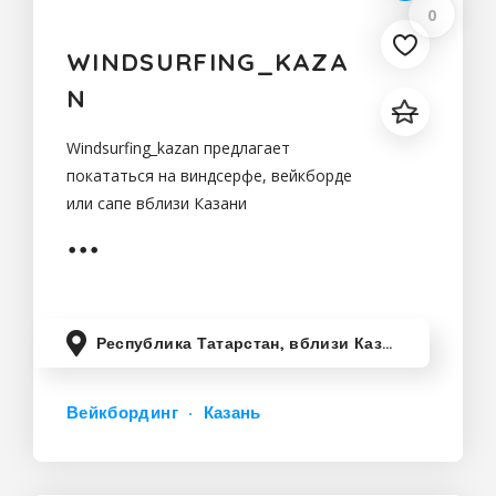
0
WINDSURFING_KAZA
N
Windsurfing_kazan предлагает
покататься на виндсерфе, вейкборде
или сапе вблизи Казани
Республика Татарстан, вблизи Казани
Вейкбординг
Казань