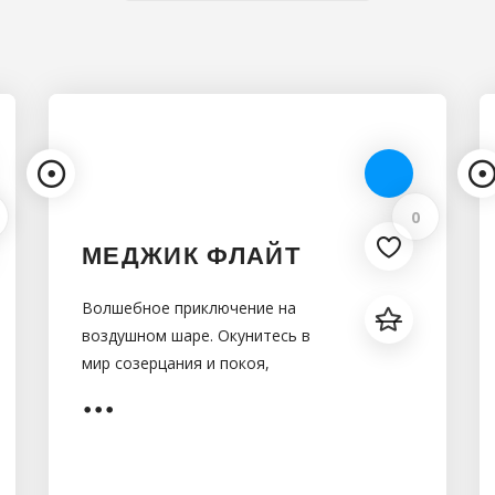
0
МЕДЖИК ФЛАЙТ
Волшебное приключение на
воздушном шаре. Окунитесь в
мир созерцания и покоя,
ощутите дыхание свежего
воздуха и получите море
незабываемых впечатлений!