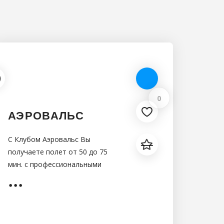
0
АЭРОВАЛЬС
С Клубом Аэровальс Вы
получаете полет от 50 до 75
мин. с профессиональными
пилотами на
сертифицированной технике,
страхование, трансфер от места
встречи и обратно, инструктаж,