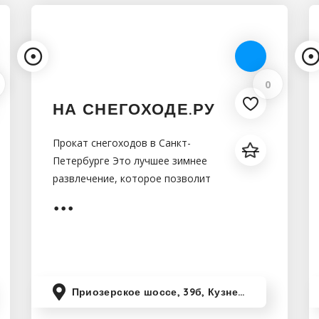
0
НА СНЕГОХОДЕ.РУ
Прокат снегоходов в Санкт-
Петербурге Это лучшее зимнее
развлечение, которое позволит
Вам почувствовать всю
прелесть нашей русской зимы,
ощутить азарт скорости и
морозную свежесть
Приозерское шоссе, 39б, Кузнечное, Ленинградская область, Россия