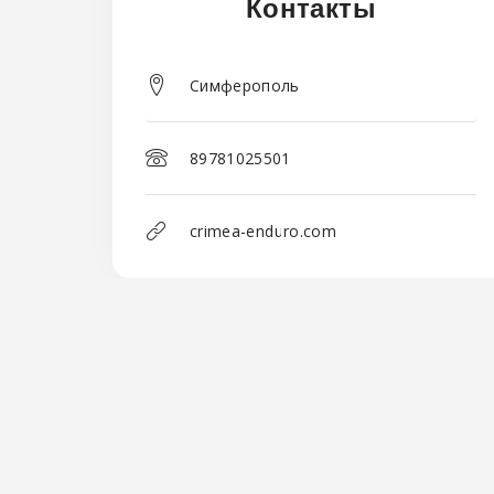
Контакты
Симферополь
89781025501
crimea-enduro.com