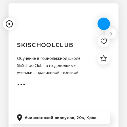
0
SKISCHOOLCLUB
Обучение в горнолыжной школе
SkiSchoolClub - это довольные
ученики с правильной техникой
катания на горных лыжах , буря
положительных эмоций, блеск в
глазах
Ачишховский переулок, 20а, Красная Поляна, Краснодарский край, Россия