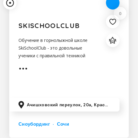
0
SKISCHOOLCLUB
Обучение в горнолыжной школе
SkiSchoolClub - это довольные
ученики с правильной техникой
катания на сноуборде , буря
положительных эмоций, блеск в
глазах
Ачишховский переулок, 20а, Красная Поляна, Краснодарский край, Россия
Сноубординг
Сочи