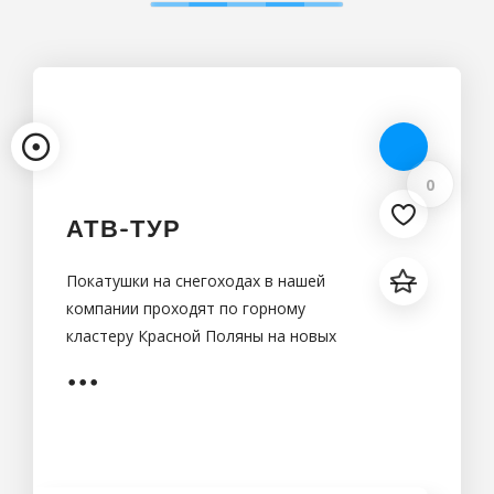
0
АТВ-ТУР
Покатушки на снегоходах в нашей
компании проходят по горному
кластеру Красной Поляны на новых
горных снегоходах BRP Ski-Doo
Summit и BRP Linx Boondocker с
полным инструктажем по технике
безопасности перед началом
поездки и