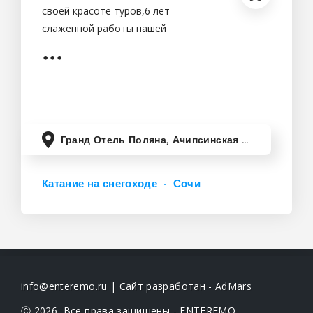
своей красоте туров,6 лет
слаженной работы нашей
команды,удобный трансфер до
места начала незабываемого
путешествия,1540 довольных
клиентов
Гранд Отель Поляна, Ачипсинская улица, Эстосадок, Краснодарский край, Россия
Катание на снегоходе
Сочи
info@enteremo.ru | Сайт разработан -
AdMars
Ⓒ 2026, Все права защищены - ENTEREMO