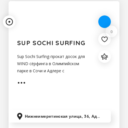
0
SUP SOCHI SURFING
Sup Sochi Surfing-прокат досок для
WIND сёрфинга в Олимпийском
парке в Сочи и Адлере с
инструктором или для
самостоятельного катания.Прокат
GoPro Hero 5 доставит на берег
незабываемые моменты радости и
Нижнеимеретинская улица, 36, Адлер, Краснодарский край, Россия