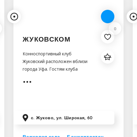
0
ЖУКОВСКОМ
Конноспортивный клуб
Жуковский расположен вблизи
города Уфа. Гостям клуба
созданы все условия для
комфортного знакомства с
лошадьми и последующей
оздоровительной прогулки.
с. Жуково, ул. Широкая, 60