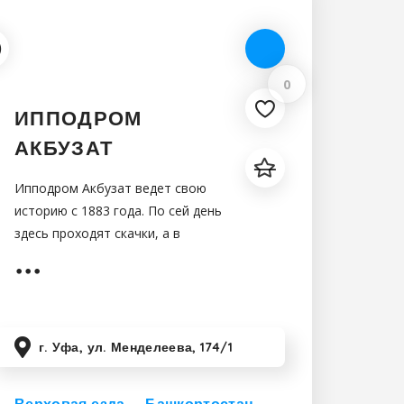
0
ИППОДРОМ
АКБУЗАТ
Ипподром Акбузат ведет свою
историю с 1883 года. По сей день
здесь проходят скачки, а в
обычное время вы можете
воспользоваться услугами
инструктора для себя или своих
детей.
г. Уфа, ул. Менделеева, 174/1