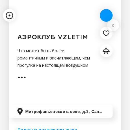
0
АЭРОКЛУБ VZLETIM
Что может быть более
романтичным и впечатляющим, чем
прогулка на настоящем воздушном
шаре? Аэроклуб Vzletim приглашает
энтузиастов воздухоплавания и всех,
кто хочет весело и с пользой
провести выходной, на наш
аэродром
Митрофаньевское шоссе, д.2, Санкт-Петербург, Россия
Полет на воздушном шаре