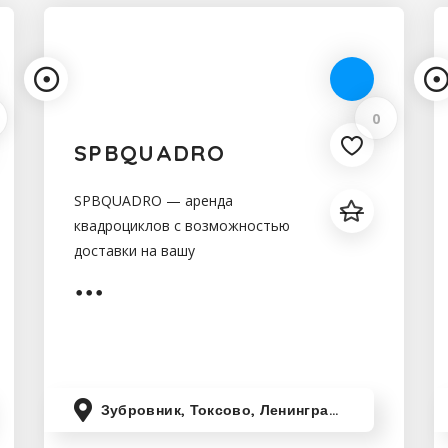
0
SPBQUADRO
SPBQUADRO — аренда
квадроциклов с возможностью
доставки на вашу
территорию.Мы предоставим
вам самые лучшие непокорённые
маршруты по бездорожью-
ознакомительный,в стране
Нарнии,тропа Лешего и три в
Зубровник, Токсово, Ленинградская область, Россия