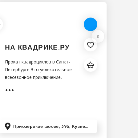
0
НА КВАДРИКЕ.РУ
Прокат квадроциклов в Санкт-
Петербурге Это увлекательное
всесезонное приключение,
которое позволит активно и
весело провести время, ощутить
выброс адреналина и обрести
хорошее
Приозерское шоссе, 39б, Кузнечное, Ленинградская область, Россия