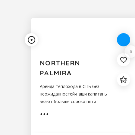
0
NORTHERN
PALMIRA
Аренда теплохода в СПБ без
неожиданностей-наши капитаны
знают больше сорока пяти
интересных маршрутов, которые
с радостью продемонстрируют
вам. Каналы Санкт-Петербурга,
достопримечательности Питера