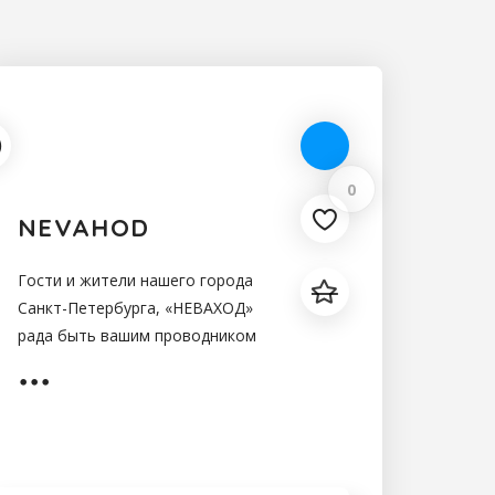
0
NEVAHOD
Гости и жители нашего города
Санкт-Петербурга, «НЕВАХОД»
рада быть вашим проводником
по водным
достопримечательностям,
осуществляя дневные и ночные
экскурсии,экскурсии в
Кронштадт,праздники на