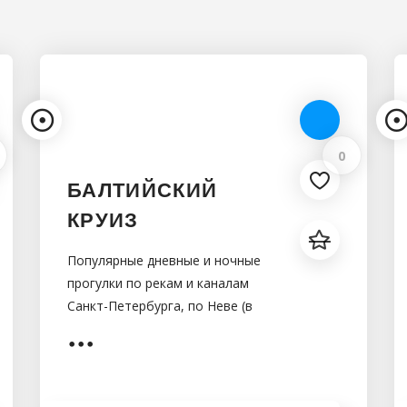
0
БАЛТИЙСКИЙ
КРУИЗ
Популярные дневные и ночные
прогулки по рекам и каналам
Санкт-Петербурга, по Неве (в
том числе на разводные
мосты),на рыбалку в Финском
заливе, Ладожскому озеру, круиз
на Валаам.Также мы готовы