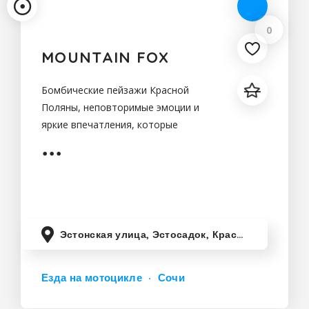
0
MOUNTAIN FOX
Бомбические пейзажи Красной
Поляны, неповторимые эмоции и
яркие впечатления, которые
останутся с вами надолго всё это
moto-trip от "MOUNTAIN
FOX".Маршрут через самые
неожиданные места-от серпантина
заброшенной дороги,вокруг
Эстонская улица, Эстосадок, Краснодарский край, Россия
Езда на мотоцикле
Сочи