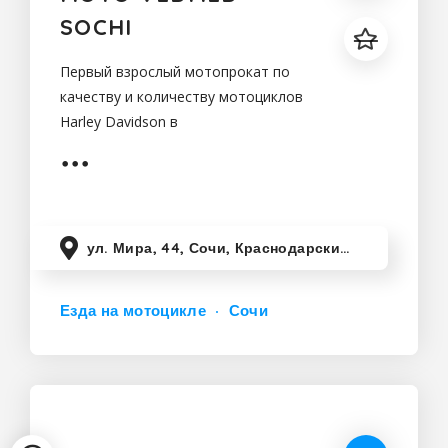
SOCHI
Первый взрослый мотопрокат по
качеству и количеству мотоциклов
Harley Davidson в
России!«МОТОZИМОVКА» с нами-
это организация перевозки Вашего
мотоцикла из любой точки мира в
Сочи,с отвественным
хранением,плановым
ул. Мира, 44, Сочи, Краснодарский край, Россия
Езда на мотоцикле
Сочи