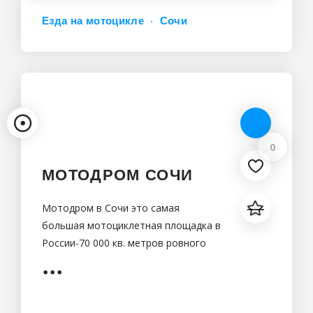
Езда на мотоцикле
Сочи
0
МОТОДРОМ СОЧИ
Мотодром в Сочи это самая
большая мотоциклетная площадка в
России-70 000 кв. метров ровного
асфальта и милометровый трек,три
мото джимханы разных уровней
сложности.Наш парк техники
оснащен мотоциклами разного