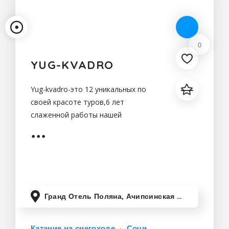
0
YUG-KVADRO
Yug-kvadro-это 12 уникальных по
своей красоте туров,6 лет
слаженной работы нашей
команды,удобный трансфер до
места начала незабываемого
путешествия,1540 довольных
клиентов
Гранд Отель Поляна, Ачипсинская улица, Эстосадок, Краснодарский край, Россия
Катание на снегоходе
Сочи